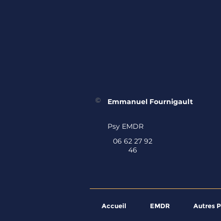
©
Emmanuel Fournigault
Psy EMDR
06 62 27 92
46
Accueil
EMDR
Autres P