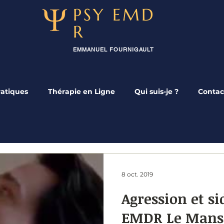
PSY EMD
R
EMMANUEL FOURNIGAULT
ratiques
Thérapie en Ligne
Qui suis-je ?
Contac
8 oct. 2019
Agression et si
EMDR Le Mans