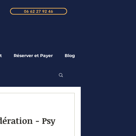
06 62 27 92 46
t
Réserver et Payer
Blog
dération - Psy