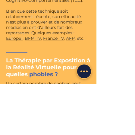
Cognitivo-Comportementales (TCC).
Bien que cette technique soit
relativement récente, son efficacité
n'est plus à prouver et de nombreux
médias en ont d'ailleurs fait des
reportages. Quelques exemples :
Europe1
,
BFM TV
,
France TV
,
AFP
, etc.
La
Thérapie par Exposition à
la
Réalité Virtuelle pour
quelles
phobies ?
Un certain nombre de phobies peut
être traité par cette méthode, tel que :
la peur de conduire, la peur de prendre
la parole en public, la peur d'être en
hauteur, la peur de vomir
(émétophobie), la peur des araignées,
des pigeons, des chiens, etc.